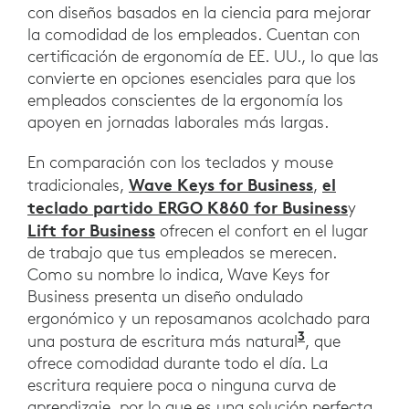
con diseños basados en la ciencia para mejorar
la comodidad de los empleados. Cuentan con
certificación de ergonomía de EE. UU., lo que las
convierte en opciones esenciales para que los
empleados conscientes de la ergonomía los
apoyen en jornadas laborales más largas.
En comparación con los teclados y mouse
Wave Keys for Business
el
tradicionales,
,
teclado partido ERGO K860 for Business
y
Lift for Business
ofrecen el confort en el lugar
de trabajo que tus empleados se merecen.
Como su nombre lo indica, Wave Keys for
Business presenta un diseño ondulado
ergonómico y un reposamanos acolchado para
3
en comparaci
una postura de escritura más natural
, que
ofrece comodidad durante todo el día. La
escritura requiere poca o ninguna curva de
aprendizaje, por lo que es una solución perfecta