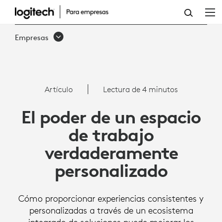
EL
PODER
Empresas
DE
UN
ESPACIO
Artículo
Lectura de 4 minutos
DE
El poder de un espacio
TRABAJO
de trabajo
VERDADERAMENTE
verdaderamente
PERSONALIZADO
personalizado
|
LOGITECH
Cómo proporcionar experiencias consistentes y
B2B
personalizadas a través de un ecosistema