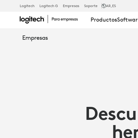
HERRAMIEN
Logitech
Logitech G
Empresas
Soporte
AR
,ES
Productos
Softwar
DE
Empresas
TELETRABAJ
|
LOGITECH
Descu
PARA
he