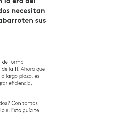
 la era del
ados necesitan
 abarroten sus
r de forma
 de la TI. Ahora que
a largo plazo, es
ar eficiencia,
idos? Con tantos
ible. Esta guía te