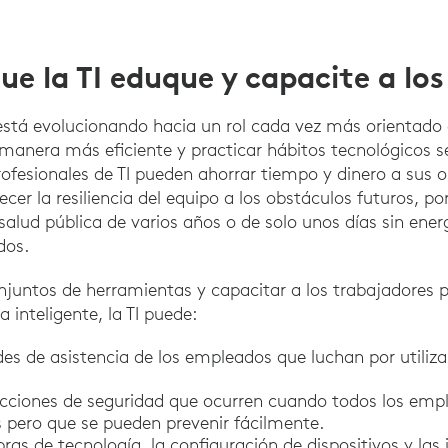
que la TI eduque y capacite a l
 está evolucionando hacia un rol cada vez más orientado a
manera más eficiente y practicar hábitos tecnológicos 
rofesionales de TI pueden ahorrar tiempo y dinero a sus o
cer la resiliencia del equipo a los obstáculos futuros, p
 salud pública de varios años o de solo unos días sin energ
dos.
onjuntos de herramientas y capacitar a los trabajadores p
 inteligente, la TI puede:
udes de asistencia de los empleados que luchan por utiliz
fracciones de seguridad que ocurren cuando todos los em
s pero que se pueden prevenir fácilmente.
as de tecnología, la configuración de dispositivos y las 