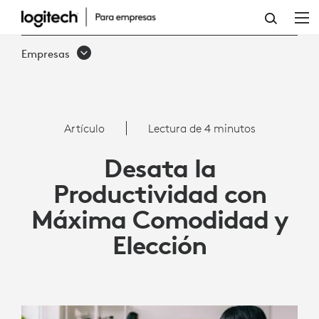
DESATA
LA
Empresas
PRODUCTIVIDAD
CON
EL
Artículo
Lectura de 4 minutos
LOGITECH
Desata la
SIGNATURE
Productividad con
COMFORT
Máxima Comodidad y
PLUS
Elección
COMBO
MK880