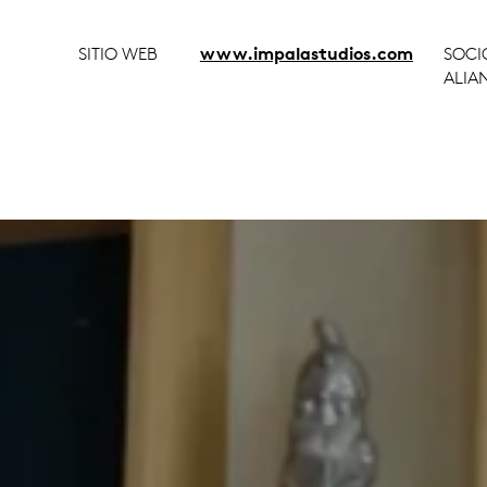
SITIO WEB
www.impalastudios.com
SOCI
ALIA