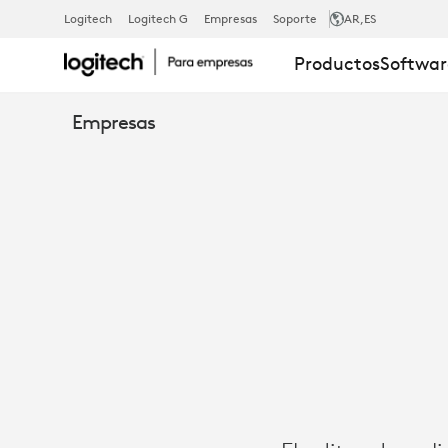
ESTUDIO
Logitech
Logitech G
Empresas
Soporte
AR
,ES
Productos
Softwar
DE
Empresas
CASO:
LOGITECH
POSIBILITA
EL