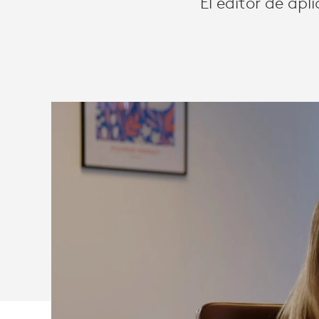
El editor de ap
ÉXITO
DEL
TRABAJO
HÍBRIDO
EN
IMPALA