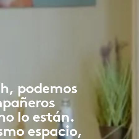
ech, podemos
ompañeros
no lo están.
ismo espacio,