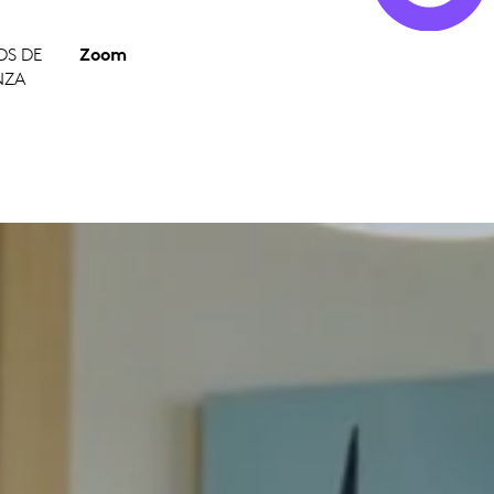
OS DE
Zoom
NZA