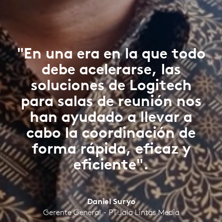
"En una era en la que todo
debe acelerarse, las
soluciones de Logitech
para salas de reunión nos
han ayudado a llevar a
cabo la coordinación de
forma rápida, eficaz y
eficiente".
Daniel Suryo
Gerente General - PT Jala Lintas Media