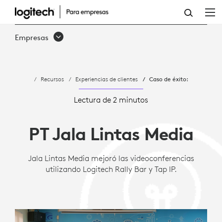
JALA
LINTAS
Empresas
MEDIA
MEJORA
Recursos
Experiencias de clientes
Caso de éxito:
LOS
ENCUENTROS
Lectura de 2 minutos
INTERNACIONALES
PT Jala Lintas Media
CON
LOGITECH
Jala Lintas Media mejoró las videoconferencias
utilizando Logitech Rally Bar y Tap IP.