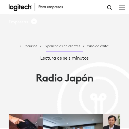
JAPAN
RADIO
Empresas
ADOPTA
SOLUCIONES
Recursos
Experiencias de clientes
Caso de éxito:
LOGITECH
PARA
Lectura de seis minutos
SALAS
Radio Japón
PARA
MICROSOFT
TEAMS