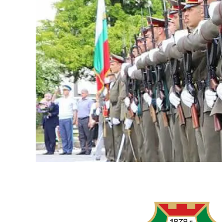
COSTOS
DE
TRASLADOS
CON
LOGITECH
RALLY