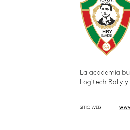
Y
LOGITECH
MEETUP
La academia búl
Logitech Rally 
SITIO WEB
www