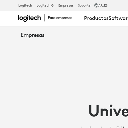
ESTUDIO
Logitech
Logitech G
Empresas
Soporte
AR
,ES
Productos
Softwar
DE
Empresas
CASO:
LA
UNIVERSIDA
Unive
NACIONAL