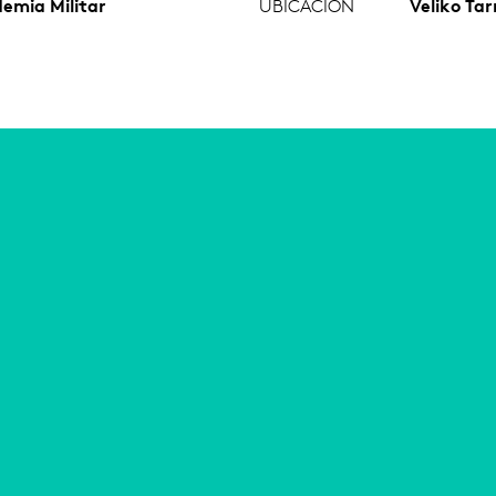
emia Militar
UBICACIÓN
Veliko Tar