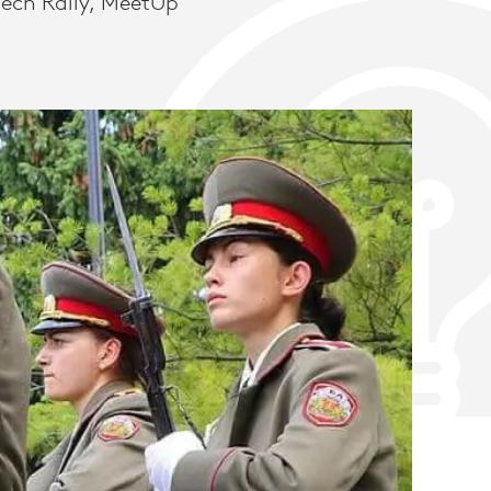
tech Rally, MeetUp