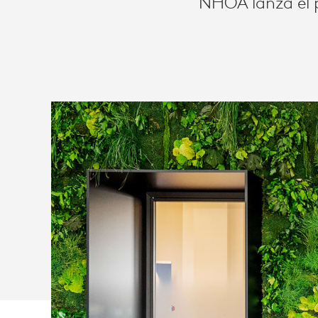
NHOA lanza el p
VIDEO
COLABORAC
CON
LOGITECH