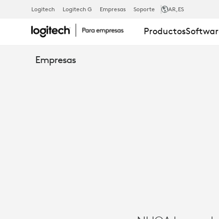
ESTUDIO
Logitech
Logitech G
Empresas
Soporte
AR
,ES
Productos
Softwar
DE
Empresas
CASO:
NHOA
PERMITE
LA