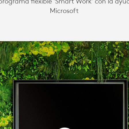
rograma flexible 'Smart Work' con la ayu
Microsoft
IÓN