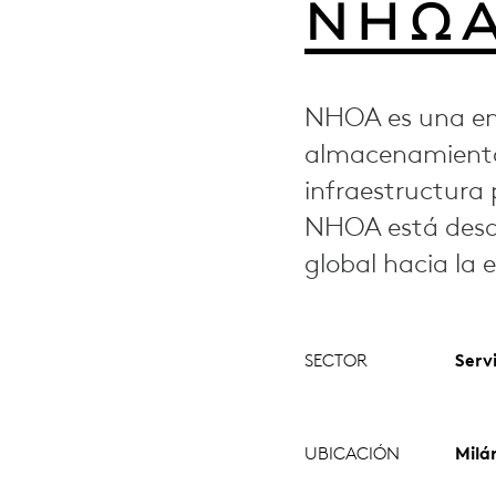
NHOA es una emp
almacenamiento 
infraestructura 
NHOA está desar
global hacia la 
SECTOR
Serv
UBICACIÓN
Milán