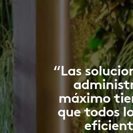
“Las solucio
administr
máximo tiem
que todos l
eficient