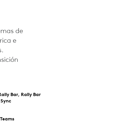
temas de
rica e
s.
sición
lly Bar, Rally Bar
 Sync
 Teams