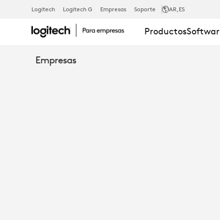
ESTUDIO
Logitech
Logitech G
Empresas
Soporte
AR
,ES
Productos
Softwar
DE
Empresas
CASO
-
PRELIOS
ELIGE