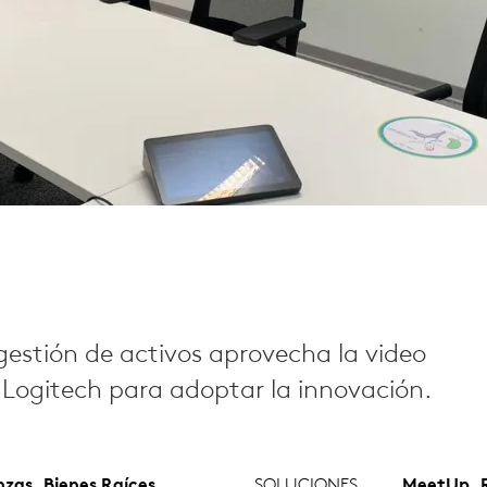
gestión de activos aprovecha la video
 Logitech para adoptar la innovación.
nzas, Bienes Raíces
SOLUCIONES
MeetUp, R