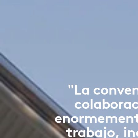
"La conven
colabora
enormemente 
trabajo, i