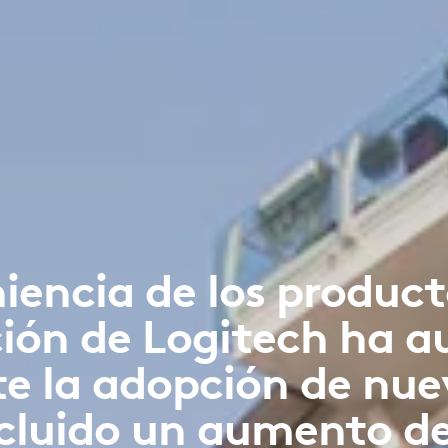
iencia de los product
ción de Logitech ha 
la adopción de nuev
ncluido un aumento de