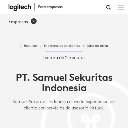
ESTUDIO
DE
Empresas
CASO:
CASO
Recursos
Experiencias de clientes
Caso de éxito
DE
ÉXITO:
Lectura de 2 minutos
SAMUEL
PT. Samuel Sekuritas
SEKURITAS
Indonesia
BRINDA
SOPORTE
Samuel Sekuritas Indonesia eleva la experiencia del
cliente con servicios de asesoría virtual.
A
SUS