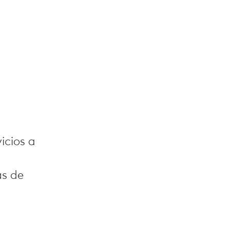
y
icios a
as de