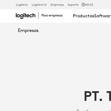
ESTUDIO
Logitech
Logitech G
Empresas
Soporte
AR
,ES
Productos
Softwar
DE
Empresas
CASO:
TANIKAYA
MEJORA
PT. 
EL