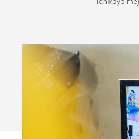
Tanikaya mejo
APOYO
A
LA
INDUSTRIA
AGRÍCOLA
NACIONAL