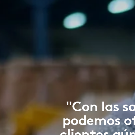
"Con las s
podemos ofr
clientes aú