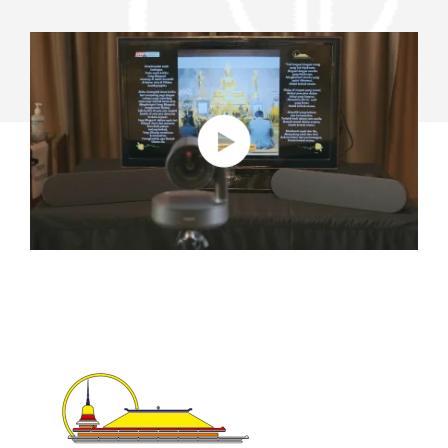
PÚBLICAS
SEGURAS
CON
SOLUCIONES
DE
LOGITECH
PARA
SALAS
DE
REUNIÓN