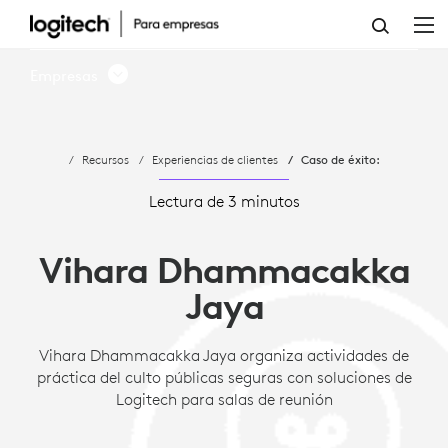
CASO
DE
Empresas
ÉXITO:
VIHARA
Recursos
Experiencias de clientes
Caso de éxito:
DHAMMACAKKA
JAYA
Lectura de 3 minutos
ORGANIZA
Vihara Dhammacakka
ACTIVIDADES
Jaya
DE
PRÁCTICA
Vihara Dhammacakka Jaya organiza actividades de
práctica del culto públicas seguras con soluciones de
DEL
Logitech para salas de reunión
CULTO