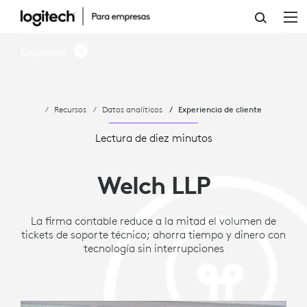
WELCH
LLP
Empresas
SIMPLIFICA
LA
Recursos
Datos analíticos
Experiencia de cliente
UTILIZACIÓN
DEL
Lectura de diez minutos
ESPACIO
Welch LLP
CON
DATOS
La firma contable reduce a la mitad el volumen de
tickets de soporte técnico; ahorra tiempo y dinero con
ACCIONABLES
tecnología sin interrupciones
DE
LOGITECH