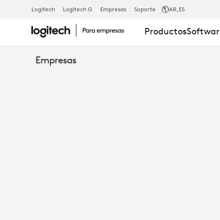
DEJA
Logitech
Logitech G
Empresas
Soporte
AR
,ES
Productos
Softwar
IR
Empresas
EL
PASADO:
MODERNIZA
LA