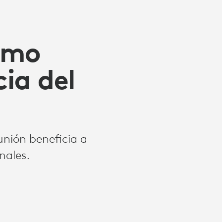
Cómo
ia del
unión beneficia a
nales.