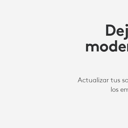
Dej
moder
Actualizar tus s
los e