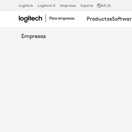
LIBRO
Logitech
Logitech G
Empresas
Soporte
AR
,ES
Productos
Softwar
ELECTRÓNIC
Empresas
REIMAGINAR
LOS
ESPACIOS
DE