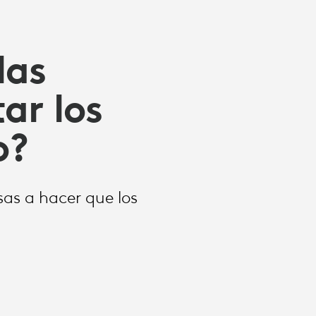
las
ar los
o?
as a hacer que los