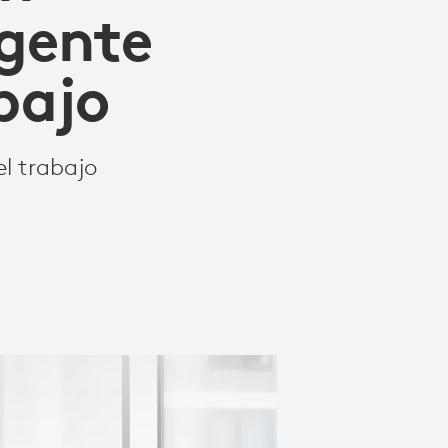
igente
bajo
el trabajo