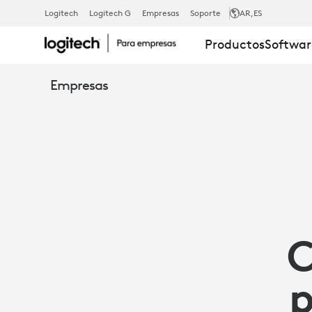
CÓMO
Logitech
Logitech G
Empresas
Soporte
AR
,ES
Productos
Softwar
POTENCIAR
Empresas
LA
PRODUCTIVI
CON
C
TECNOLOGÍ
p