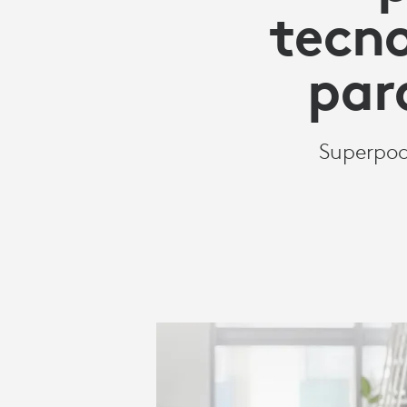
MÁS
tecno
INTELIGENTE
par
PARA
Superpode
EL
LUGAR
DE