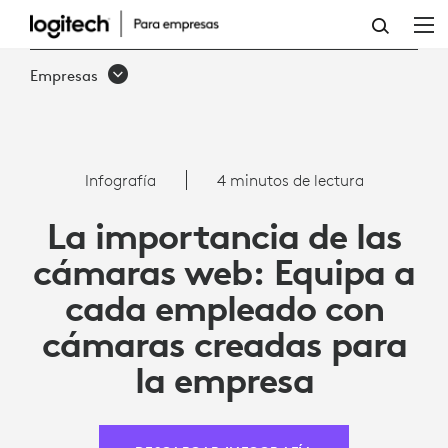
POR
QUÉ
Empresas
SON
IMPORTANTES
LAS
Infografía
4 minutos de lectura
WEBCAMS:
La importancia de las
EQUIPE
cámaras web: Equipa a
A
cada empleado con
LOS
cámaras creadas para
EMPLEADOS
la empresa
CON
CÁMARAS