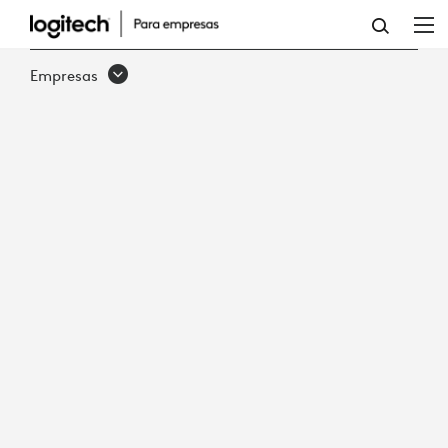
RESEÑA
DE
Empresas
PRODUCTO:
WAINHOUSE
RESEARCH
EVALÚA
LOGITECH
SCRIBE