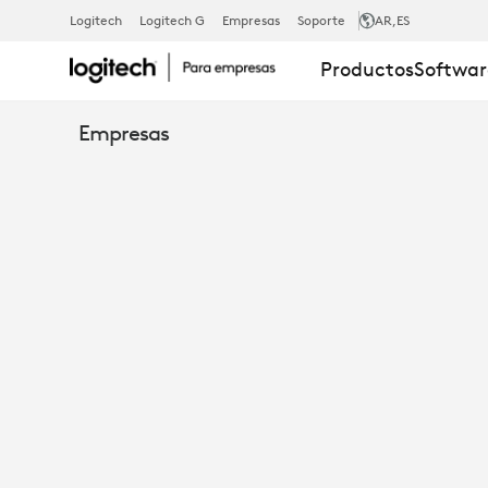
EL
Logitech
Logitech G
Empresas
Soporte
AR
,ES
Productos
Softwar
COSTO
Empresas
REAL
DEL
TIEMPO
DE