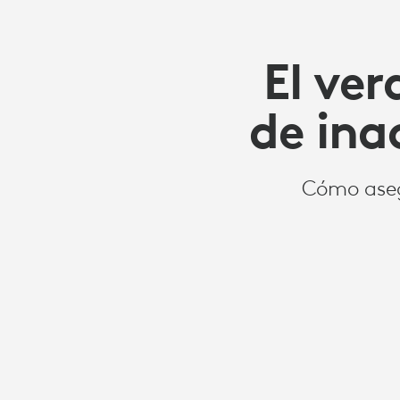
El ve
de ina
Cómo aseg