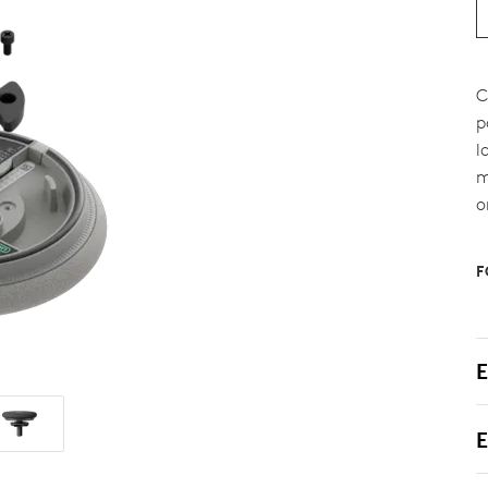
C
p
l
m
o
F
E
E