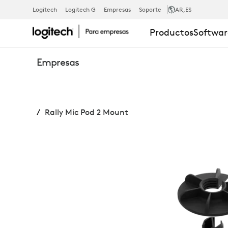
RALLY
Logitech
Logitech G
Empresas
Soporte
AR
,ES
Productos
Softwar
MIC
Empresas
POD
Rally Mic Pod 2 Mount
2
MOUNT