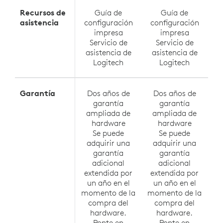
Recursos de
Guía de
Guía de
asistencia
configuración
configuración
c
impresa
impresa
Servicio de
Servicio de
asistencia de
asistencia de
a
Logitech
Logitech
Garantía
Dos años de
Dos años de
garantía
garantía
ampliada de
ampliada de
a
hardware
hardware
Se puede
Se puede
adquirir una
adquirir una
a
garantía
garantía
adicional
adicional
extendida por
extendida por
e
un año en el
un año en el
u
momento de la
momento de la
mo
compra del
compra del
hardware.
hardware.
Ponte en
Ponte en