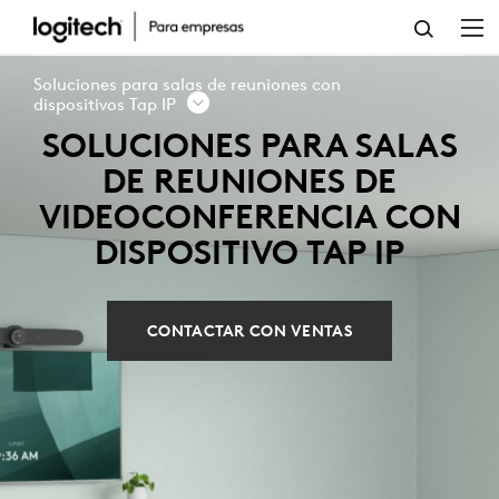
SOLUCIONES
PARA
Soluciones para salas de reuniones con
SALAS
dispositivos Tap IP
SOLUCIONES PARA SALAS
DE
DE REUNIONES DE
REUNIONES
VIDEOCONFERENCIA CON
CON
DISPOSITIVO TAP IP
DISPOSITIVO
TAP
CONTACTAR CON VENTAS
IP