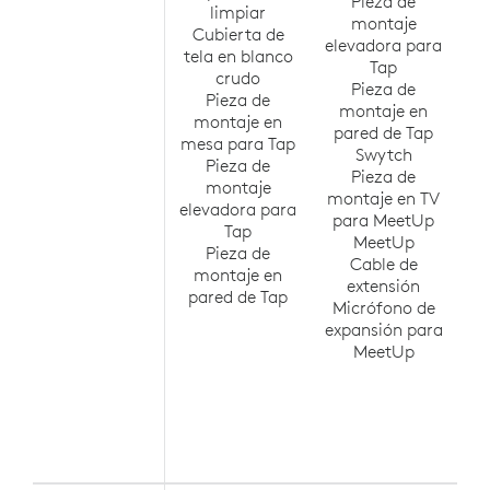
Pieza de
limpiar
montaje
Cubierta de
p
elevadora para
tela en blanco
Tap
crudo
Pieza de
Pieza de
mo
montaje en
montaje en
pa
pared de Tap
mesa para Tap
Swytch
Pieza de
Pieza de
montaje
montaje en TV
elevadora para
R
para MeetUp
Tap
MeetUp
Pieza de
Cable de
montaje en
extensión
pared de Tap
Micrófono de
S
expansión para
MeetUp
ex