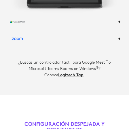
MÁS INFORMACIÓN SOBRE LAS SOLUCIONES PARA
SALAS DE GOOGLE MEET
MÁS INFORMACIÓN SOBRE LAS SOLUCIONES PARA
™
¿Buscas un controlador táctil para Google Meet
o
TM
ZOOM ROOM
®
Microsoft Teams Rooms en Windows
?
Conoce
Logitech Tap
.
CONFIGURACIÓN DESPEJADA Y