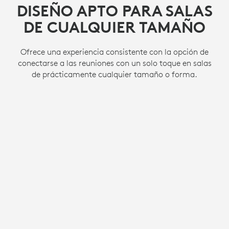
DISEÑO APTO PARA SALAS
DISEÑO APTO PARA SALAS
DISEÑO APTO PARA SALAS
DE CUALQUIER TAMAÑO
DE CUALQUIER TAMAÑO
DE CUALQUIER TAMAÑO
Ofrece una experiencia consistente con la opción de
Ofrece una experiencia consistente con la opción de
Ofrece una experiencia consistente con la opción de
conectarse a las reuniones con un solo toque en salas
conectarse a las reuniones con un solo toque en salas
conectarse a las reuniones con un solo toque en salas
de prácticamente cualquier tamaño o forma.
de prácticamente cualquier tamaño o forma.
de prácticamente cualquier tamaño o forma.