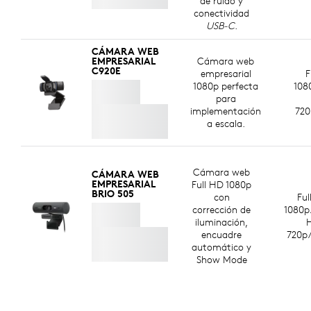
de ruido y
conectividad
USB-C
.
CÁMARA WEB
EMPRESARIAL
Cámara web
C920E
empresarial
F
1080p perfecta
108
para
implementación
720
a escala.
Cámara web
CÁMARA WEB
EMPRESARIAL
Full HD 1080p
BRIO 505
con
Ful
corrección de
1080p
iluminación,
encuadre
720p/
automático y
Show Mode