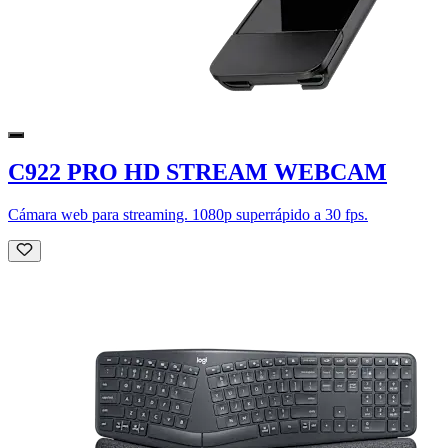
C922 PRO HD STREAM WEBCAM
Cámara web para streaming. 1080p superrápido a 30 fps.