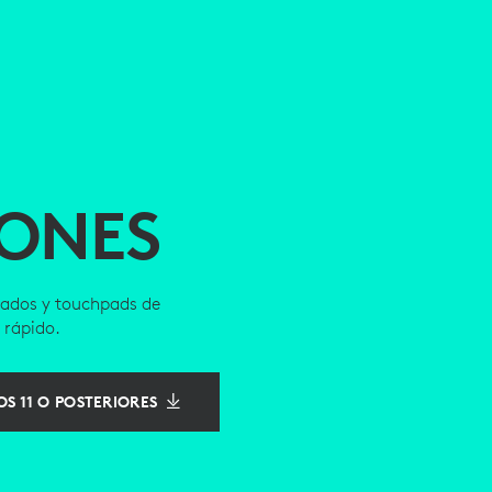
IONES
clados y touchpads de
 rápido.
S 11 O POSTERIORES