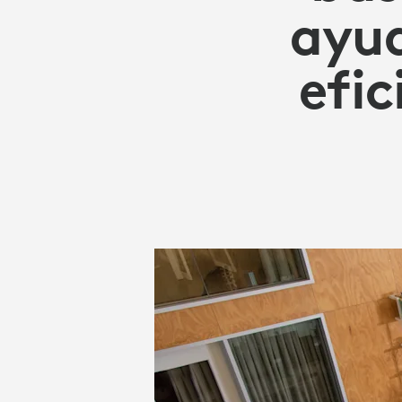
PUEDE
ayud
AYUDARTE
efic
A
MAXIMIZAR
LA
EFICIENCIA