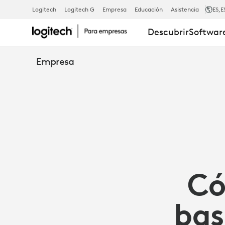
CÓMO
Logitech
Logitech G
Empresa
Educación
Asistencia
ES
,E
Descubrir
Software
UNA
Empresa
ESTRATEGIA
BASADA
EN
Có
DATOS
bas