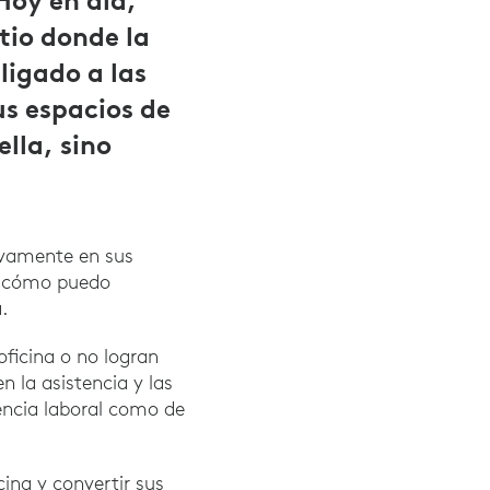
Hoy en día,
itio donde la
ligado a las
s espacios de
ella, sino
ivamente en sus
 ¿cómo puedo
.
oficina o no logran
n la asistencia y las
encia laboral como de
ina y convertir sus