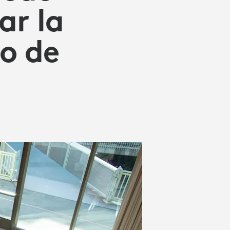
ar la
io de