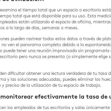
n examina el tiempo total que un espacio o escritorio es
empo total que está disponible para su uso. Esta medic
leados están utilizando el espacio de oficina, mientras
os a lo largo de días, semanas o meses.
iones pueden rastrear todos estos datos a través de pla
 no ven el panorama completo debido a la espontaneida
po puede tener una reunión improvisada sin programarla 
scritorio pero nunca se presenta (o simplemente elige s
en dificultar obtener una lectura verdadera de tu tasa de
ma y las soluciones adecuadas, puedes eliminar los huec
 y preciso de la utilización de tu espacio de trabajo.
onitorear efectivamente la tasa de u
acen los empleados de tus escritorios y salas únicamente