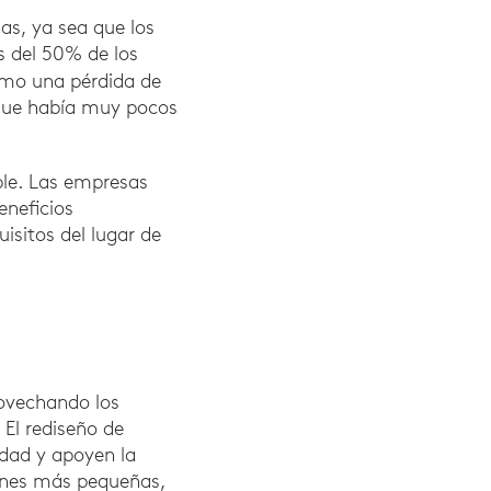
as, ya sea que los
s del 50% de los
como una pérdida de
 que había muy pocos
ble. Las empresas
eneficios
isitos del lugar de
ovechando los
 El rediseño de
idad y apoyen la
ones más pequeñas,