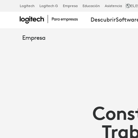
CÓMO
Logitech
Logitech G
Empresa
Educación
Asistencia
ES
,E
Descubrir
Software
LOS
Empresa
ESPACIOS
DE
OFICINA
Cons
FLEXIBLES
Trab