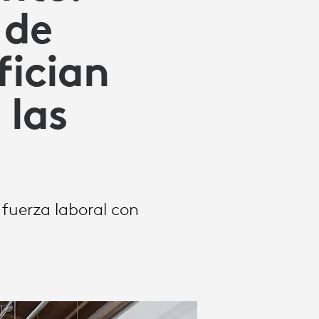
 de
fician
 las
 fuerza laboral con