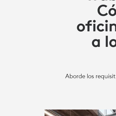
BENEFICIAN
Có
A
ofici
a l
LOS
EMPLEADOS
Aborde los requisi
Y
A