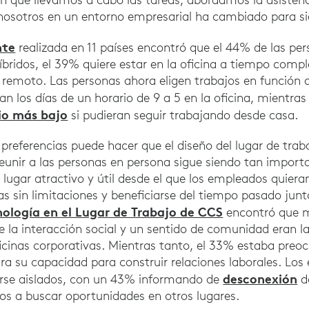
nosotros en un entorno empresarial ha cambiado para s
nte
realizada en 11 países encontró que el 44% de las per
bridos, el 39% quiere estar en la oficina a tiempo comple
 remoto. Las personas ahora eligen trabajos en función de
an los días de un horario de 9 a 5 en la oficina, mientra
io más bajo
si pudieran seguir trabajando desde casa.
 preferencias puede hacer que el diseño del lugar de trab
reunir a las personas en persona sigue siendo tan impor
n lugar atractivo y útil desde el que los empleados quiera
s sin limitaciones y beneficiarse del tiempo pasado junt
ología en el Lugar de Trabajo de CCS
encontró que m
 la interacción social y un sentido de comunidad eran l
icinas corporativas. Mientras tanto, el 33% estaba pre
ara su capacidad para construir relaciones laborales. L
desconexión
rse aislados, con un 43% informando de
d
os a buscar oportunidades en otros lugares.