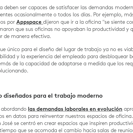
na deben ser capaces de satisfacer las demandas modern
entes ocasionalmente o todos los días. Por ejemplo, má
Appspace
dos por
dijeron que ir a la oficina "se siente 
maron que sus oficinas no apoyaban la productividad y
ar de manera efectiva.
e único para el diseño del lugar de trabajo ya no es via
xibilidad y la experiencia del empleado para desbloquear b
demás de la capacidad de adaptarse a medida que los requ
olucionando.
o diseñados para el trabajo moderno
las demandas laborales en evolución
s abordando
apr
 en datos para reinventar nuestros espacios de oficina.
n José se centró en crear espacios que inspiren productiv
tiempo que se acomoda el cambio hacia salas de reuni