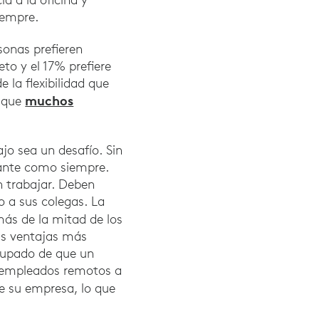
iempre.
sonas prefieren
to y el 17% prefiere
 la flexibilidad que
muchos
s que
ajo sea un desafío. Sin
tante como siempre.
n trabajar. Deben
o a sus colegas. La
ás de la mitad de los
as ventajas más
ocupado de que un
os empleados remotos a
e su empresa, lo que