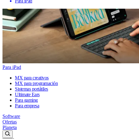
Para iPad
Para iPad
MX para creativos
MX para programación
Sistemas portátiles
Ultimate Ears
Para gaming
Para empresa
Software
Ofertas
Planeta