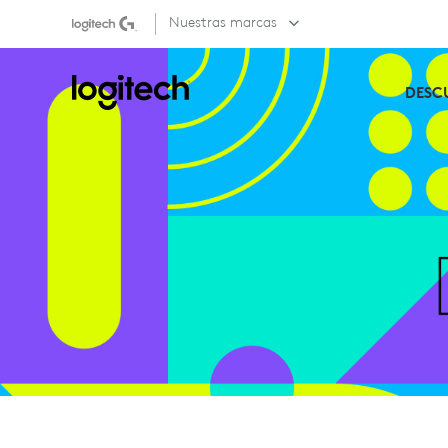
LES
Nuestras marcas
DAMOS
DESC
LA
BIENVENIDA,
LOGITECH
LUMINARIES