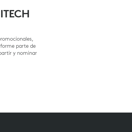
GITECH
 promocionales,
 forme parte de
partir y nominar