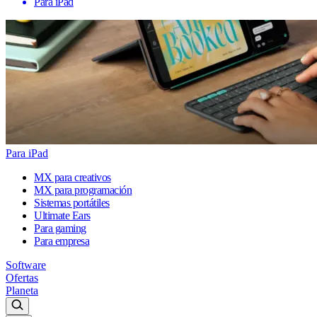
Para iPad
Para iPad
MX para creativos
MX para programación
Sistemas portátiles
Ultimate Ears
Para gaming
Para empresa
Software
Ofertas
Planeta