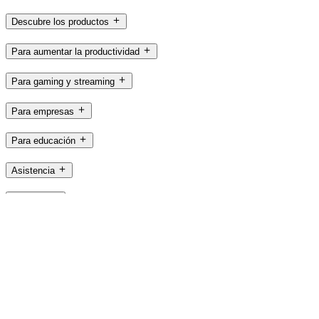
Descubre los productos
Para aumentar la productividad
Para gaming y streaming
Para empresas
Para educación
Asistencia
Software
ES,es
©2026 Logitech. Reservados todos los derechos
Términos y condiciones de uso
Política de privacidad
Configuración de cookies
Mapa del sitio
Logitech