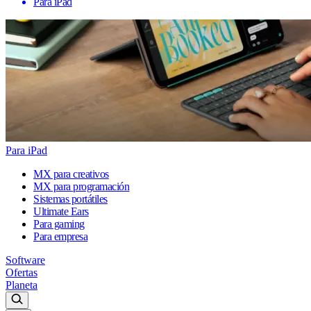
Para iPad
Para iPad
MX para creativos
MX para programación
Sistemas portátiles
Ultimate Ears
Para gaming
Para empresa
Software
Ofertas
Planeta