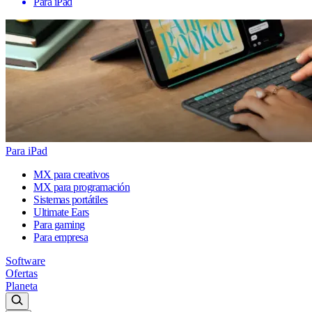
Para iPad
Para iPad
MX para creativos
MX para programación
Sistemas portátiles
Ultimate Ears
Para gaming
Para empresa
Software
Ofertas
Planeta