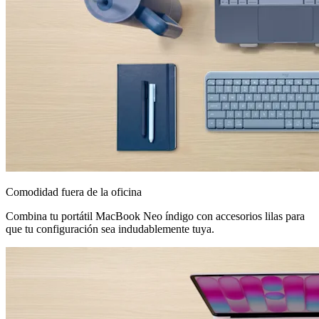
Comodidad fuera de la oficina
Combina tu portátil MacBook Neo índigo con accesorios lilas para
que tu configuración sea indudablemente tuya.