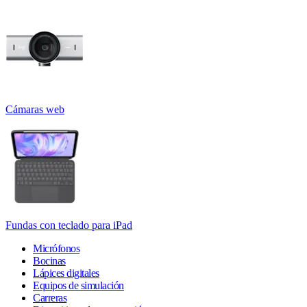
Cámaras web
Fundas con teclado para iPad
Micrófonos
Bocinas
Lápices digitales
Equipos de simulación
Carreras