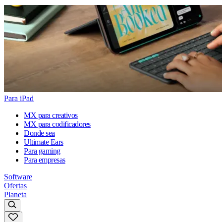
Para iPad
MX para creativos
MX para codificadores
Donde sea
Ultimate Ears
Para gaming
Para empresas
Software
Ofertas
Planeta