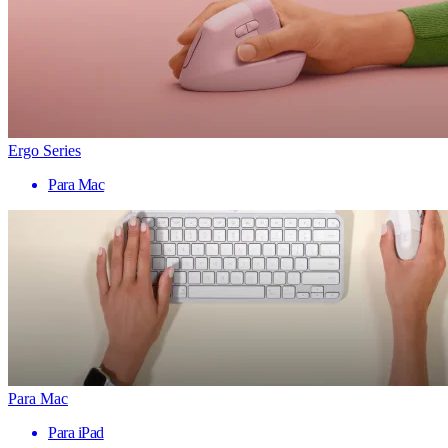
Ergo Series
Para Mac
Para Mac
Para iPad