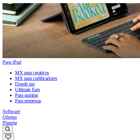
Para iPad
MX para creativos
MX para codificadores
Donde sea
Ultimate Ears
Para gaming
Para empresas
Software
Ofertas
Planeta