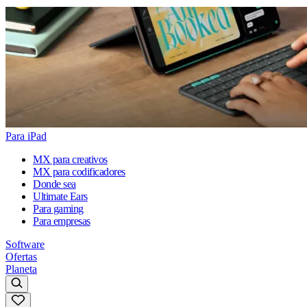
Para iPad
MX para creativos
MX para codificadores
Donde sea
Ultimate Ears
Para gaming
Para empresas
Software
Ofertas
Planeta