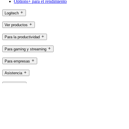
Options+ para el rendimiento
Logitech
Ver productos
Para la productividad
Para gaming y streaming
Para empresas
Asistencia
Software
MX,es
©2026 Logitech. Reservados todos los derechos
Términos de uso
Política de privacidad
Configuración de cookies
Mapa del sitio
Logitech