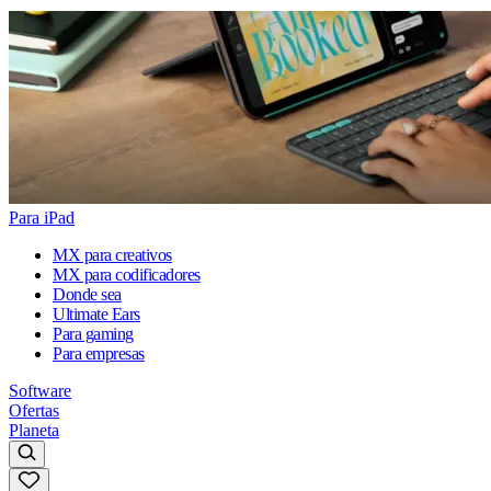
Para iPad
MX para creativos
MX para codificadores
Donde sea
Ultimate Ears
Para gaming
Para empresas
Software
Ofertas
Planeta