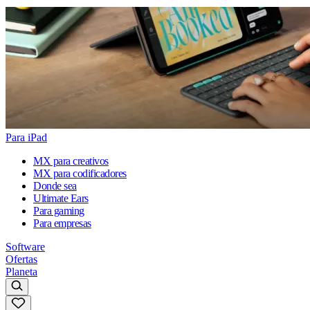
Para iPad
MX para creativos
MX para codificadores
Donde sea
Ultimate Ears
Para gaming
Para empresas
Software
Ofertas
Planeta