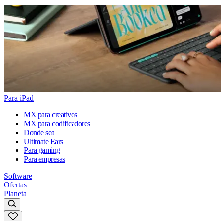
Para iPad
MX para creativos
MX para codificadores
Donde sea
Ultimate Ears
Para gaming
Para empresas
Software
Ofertas
Planeta