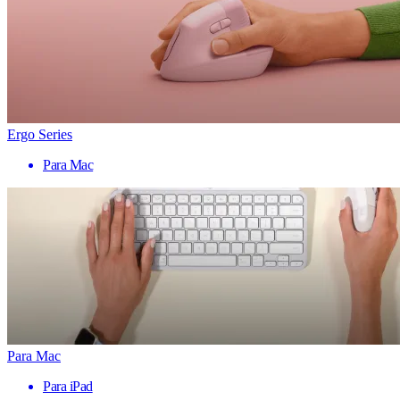
Ergo Series
Para Mac
Para Mac
Para iPad