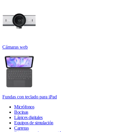
Cámaras web
Fundas con teclado para iPad
Micrófonos
Bocinas
Lápices digitales
Equipos de simulación
Carreras