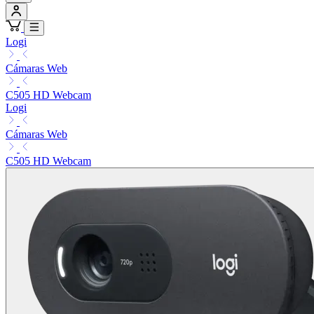
Logi
Cámaras Web
C505 HD Webcam
Logi
Cámaras Web
C505 HD Webcam