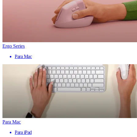
Ergo Series
Para Mac
Para Mac
Para iPad