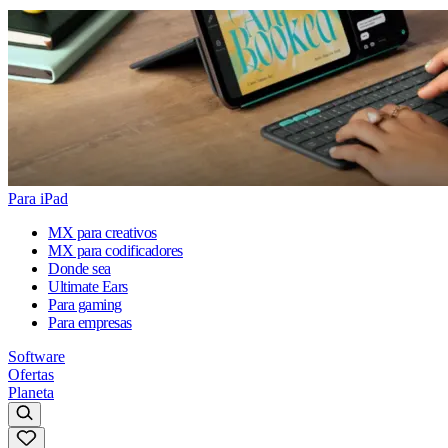
Para iPad
MX para creativos
MX para codificadores
Donde sea
Ultimate Ears
Para gaming
Para empresas
Software
Ofertas
Planeta