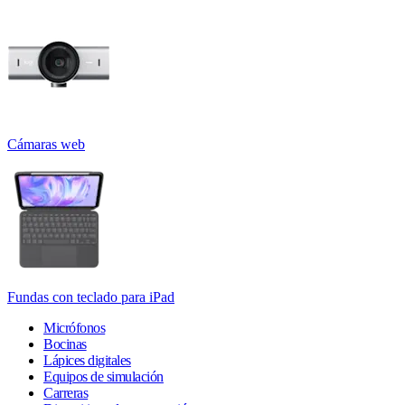
Cámaras web
Fundas con teclado para iPad
Micrófonos
Bocinas
Lápices digitales
Equipos de simulación
Carreras