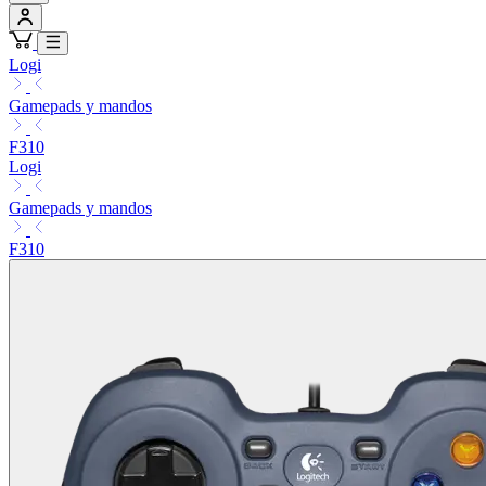
Logi
Gamepads y mandos
F310
Logi
Gamepads y mandos
F310