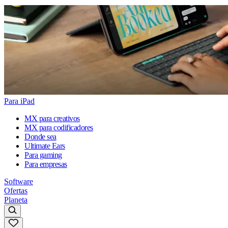
Para iPad
MX para creativos
MX para codificadores
Donde sea
Ultimate Ears
Para gaming
Para empresas
Software
Ofertas
Planeta