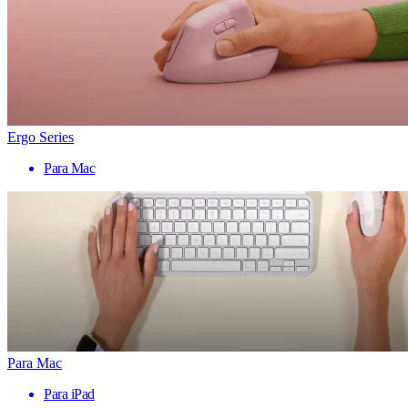
Ergo Series
Para Mac
Para Mac
Para iPad