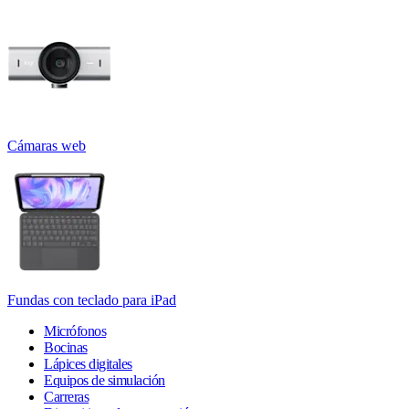
Cámaras web
Fundas con teclado para iPad
Micrófonos
Bocinas
Lápices digitales
Equipos de simulación
Carreras