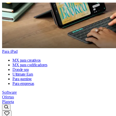
Para iPad
MX para creativos
MX para codificadores
Donde sea
Ultimate Ears
Para gaming
Para empresas
Software
Ofertas
Planeta