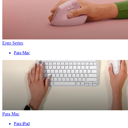
Ergo Series
Para Mac
Para Mac
Para iPad