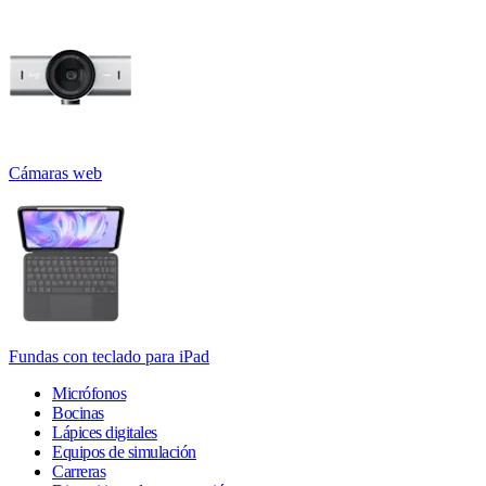
Cámaras web
Fundas con teclado para iPad
Micrófonos
Bocinas
Lápices digitales
Equipos de simulación
Carreras