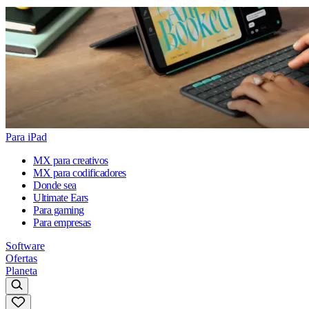
Para iPad
MX para creativos
MX para codificadores
Donde sea
Ultimate Ears
Para gaming
Para empresas
Software
Ofertas
Planeta