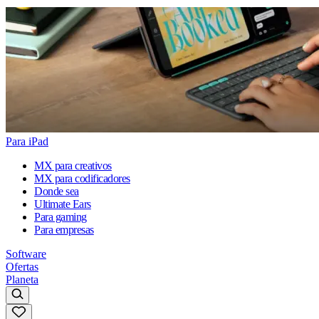
Para iPad
MX para creativos
MX para codificadores
Donde sea
Ultimate Ears
Para gaming
Para empresas
Software
Ofertas
Planeta