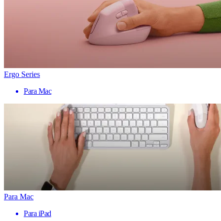
Ergo Series
Para Mac
Para Mac
Para iPad