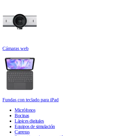
Cámaras web
Fundas con teclado para iPad
Micrófonos
Bocinas
Lápices digitales
Equipos de simulación
Carreras