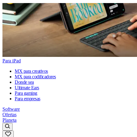
Para iPad
MX para creativos
MX para codificadores
Donde sea
Ultimate Ears
Para gaming
Para empresas
Software
Ofertas
Planeta