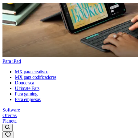
Para iPad
MX para creativos
MX para codificadores
Donde sea
Ultimate Ears
Para gaming
Para empresas
Software
Ofertas
Planeta