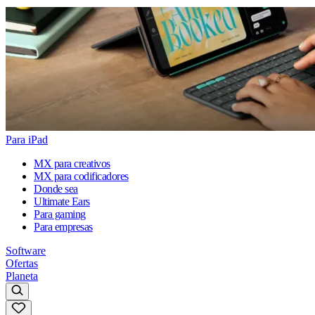
Para iPad
MX para creativos
MX para codificadores
Donde sea
Ultimate Ears
Para gaming
Para empresas
Software
Ofertas
Planeta