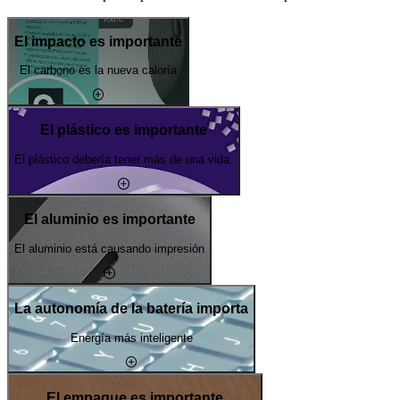
El impacto es importante
El carbono es la nueva caloría
El plástico es importante
El plástico debería tener más de una vida.
El aluminio es importante
El aluminio está causando impresión
La autonomía de la batería importa
Energía más inteligente
El empaque es importante