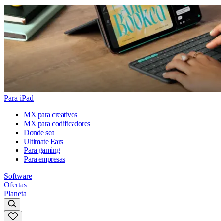
Para iPad
MX para creativos
MX para codificadores
Donde sea
Ultimate Ears
Para gaming
Para empresas
Software
Ofertas
Planeta